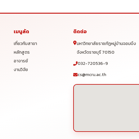
เมนูลัด
ติดต่อ
เกี่ยวกับสาขา
มหาวิทยาลัยราชภัฏหมู่บ้านจอมบึง
หลักสูตร
จังหวัดราชบุรี 70150
อาจารย์
032-720536-9
งานวิจัย
cs@mcru.ac.th