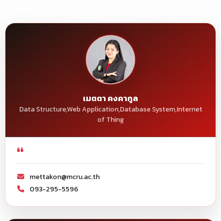
เมตตา คงคากูล
Data Structure,Web Application,Database System,Internet
of Thing
mettakon@mcru.ac.th
093-295-5596