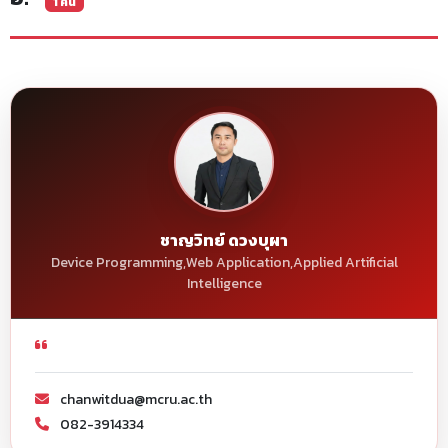
1 คน
ชาญวิทย์ ดวงบุผา
Device Programming,Web Application,Applied Artificial
Intelligence
chanwitdua@mcru.ac.th
082-3914334