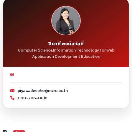
ปิยวดี พงษ์สวัสดิ์
Computer Science,Information Technology for,Web
Application Development Education
piyawadeepho@mcru.ac.th
090-786-0816
อ.