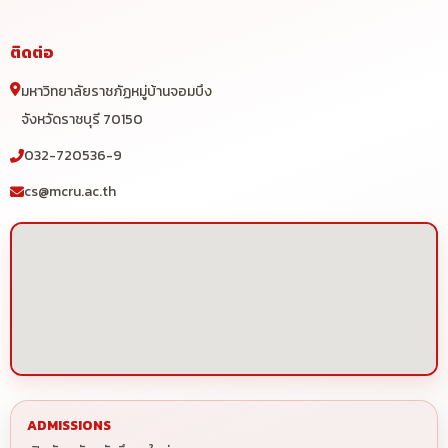
ติดต่อ
มหาวิทยาลัยราชภัฏหมู่บ้านจอมบึง
จังหวัดราชบุรี 70150
032-720536-9
cs@mcru.ac.th
ADMISSIONS