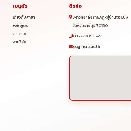
เมนูลัด
ติดต่อ
เกี่ยวกับสาขา
มหาวิทยาลัยราชภัฏหมู่บ้านจอมบึง
หลักสูตร
จังหวัดราชบุรี 70150
อาจารย์
032-720536-9
งานวิจัย
cs@mcru.ac.th